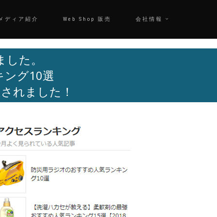
メディア紹介
Web Shop 販売
会社情報
れました。
ング10選
定されました！