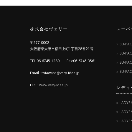
株式会社ヴェリー
スーパ
〒577-0002
SU-PAC
大阪府東大阪市稲田上町1丁目28番21号
SU-PAC
TEL:06-6745-1280 Fax:06-6745-3561
SU-PACK
SU-PACK
Email : toiawase@very-idea.jp
URL :
www.very-idea.jp
レディ
LADYS 
LADYS 
LADYS 